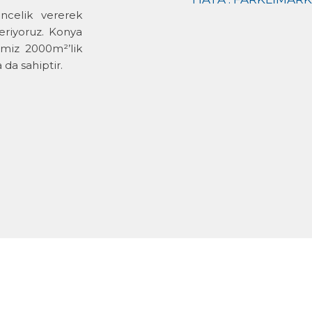
ncelik vererek
eriyoruz. Konya
imiz 2000m²’lik
da sahiptir.