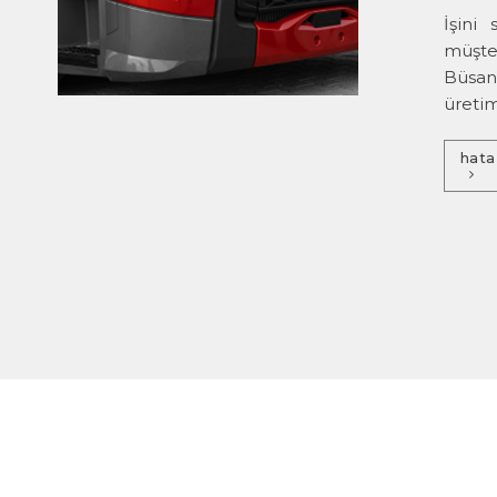
İşini
müşter
Büsan
üretim
hata