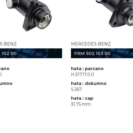
S-BENZ
MERCEDES-BENZ
 102 00
FRM 502 103 00
rcano
hata : parcano
0
H.31717.0.0
kumno
hata : dokumno
S.367
hata : cap
31.75 mm