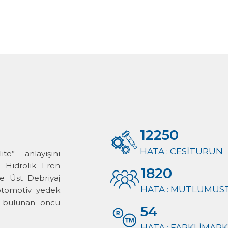
12250
HATA : CESITURUN
te” anlayışını
 Hidrolik Fren
1820
ve Üst Debriyaj
HATA : MUTLUMUS
 otomotiv yedek
de bulunan öncü
54
HATA : FARKLIMAR