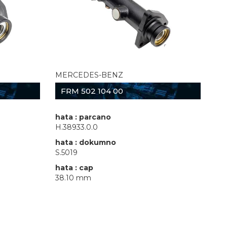
MERCEDES-BENZ
FRM 502 104 00
hata : parcano
H.38933.0.0
hata : dokumno
S.5019
hata : cap
38.10 mm