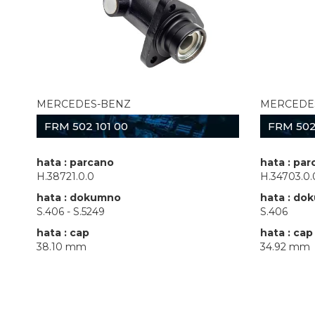
MERCEDES-BENZ
MERCEDE
FRM 502 101 00
FRM 502
hata : parcano
hata : pa
H.38721.0.0
H.34703.0.
hata : dokumno
hata : do
S.406 - S.5249
S.406
hata : cap
hata : cap
38.10 mm
34.92 mm