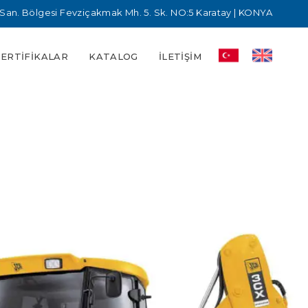
San. Bölgesi Fevziçakmak Mh. 5. Sk. NO:5 Karatay | KONYA
SERTIFIKALAR
KATALOG
İLETIŞIM