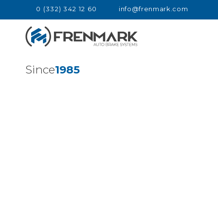
0 (332) 342 12 60
info@frenmark.com
Since
1985