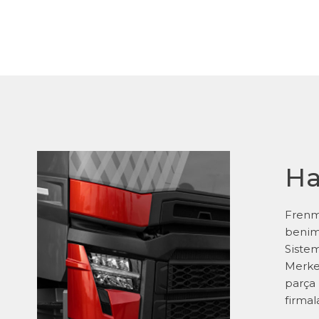
Ha
Frenm
benim
Sistem
Merke
parça
firmal