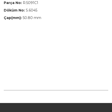
Parça No:
R.5091C1
Döküm No:
S.6045
Çap(mm):
50.80 mm