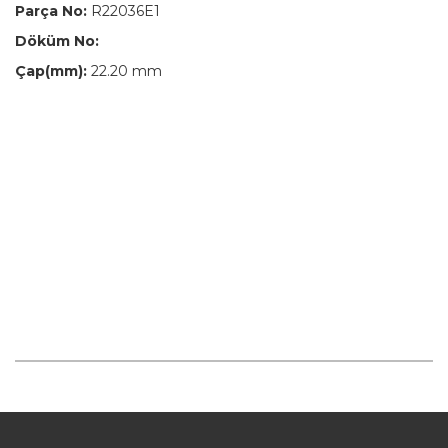
Parça No:
R22036E1
Döküm No:
Çap(mm):
22.20 mm