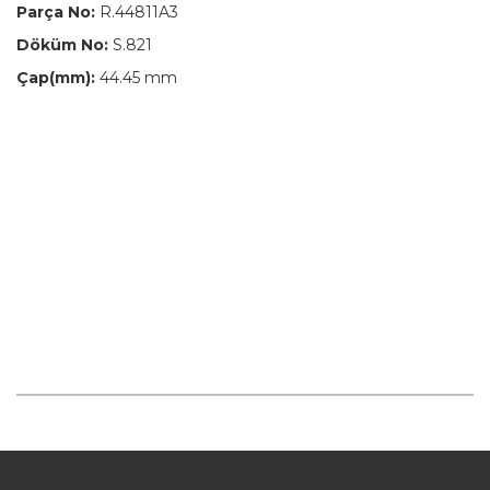
Parça No:
R.44811A3
Döküm No:
S.821
Çap(mm):
44.45 mm