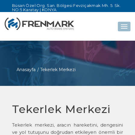
Büsan Özel Org. San. Bölgesi Fevziçakmak Mh. 5. Sk.
NO:5 Karatay | KONYA
Togg
navig
Anasayfa
/ Tekerlek Merkezi
Tekerlek Merkezi
Tekerlek merkezi, aracın hareketini, dengesini
ve yol tutuşunu doğrudan etkileyen önemli bir