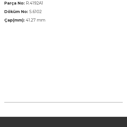
Parça No:
R.4192A1
Döküm No:
S.6102
Çap(mm):
41.27 mm