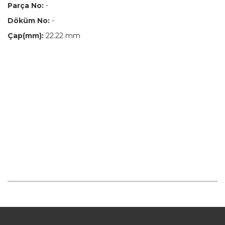
Parça No:
-
Döküm No:
-
Çap(mm):
22.22 mm