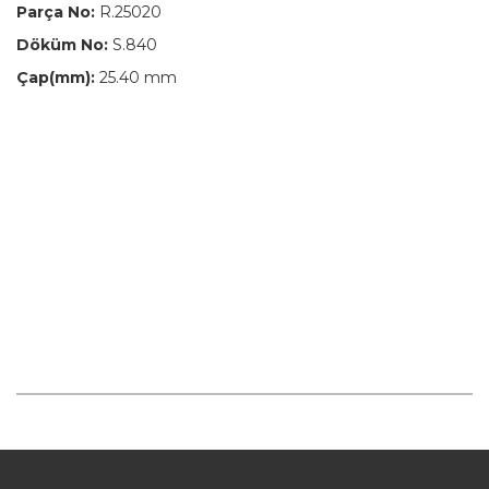
Parça No:
R.25020
Döküm No:
S.840
Çap(mm):
25.40 mm