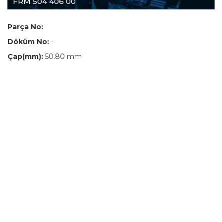
FRM 504 406 00
Parça No:
-
Döküm No:
-
Çap(mm):
50.80 mm