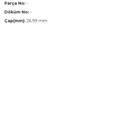
Parça No:
-
Döküm No:
-
Çap(mm):
26.99 mm