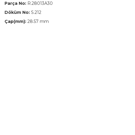
Parça No:
R.28013A30
Döküm No:
S.212
Çap(mm):
28.57 mm