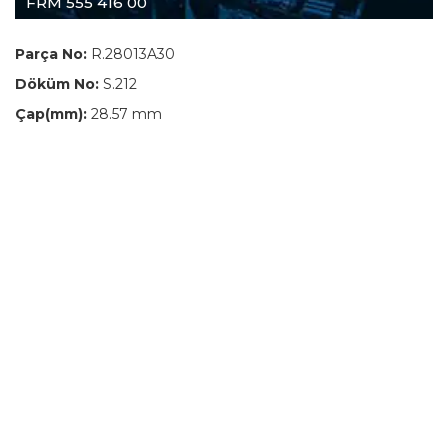
FRM 555 416 00
Parça No:
R.28013A30
Döküm No:
S.212
Çap(mm):
28.57 mm