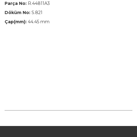
Parça No:
R.44811A3
Döküm No:
S.821
Çap(mm):
44.45 mm