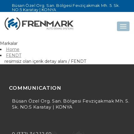
Büsan Özel Org. San. Bölgesi Fevziçakmak Mh. 5. Sk.
NO:5 Karatay | KONYA
Togg
navig
Markalar
Home
FENDT
resimsiz olan içerik detay alanı / FENDT
COMMUNICATION
Büsan Özel Org. San. Bölgesi Fevziçakmak Mh. 5.
Sk. NO:5 Karatay | KONYA
0 (332) 342 12 60