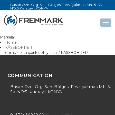
Büsan Özel Org. San. Bölgesi Fevziçakmak Mh. 5. Sk.
NO:5 Karatay | KONYA
Togg
navig
Markalar
Home
KÄSSBOHRER
resimsiz olan içerik detay alanı / KÄSSBOHRER
COMMUNICATION
Büsan Özel Org. San. Bölgesi Fevziçakmak Mh. 5.
Sk. NO:5 Karatay | KONYA
0 (332) 342 12 60