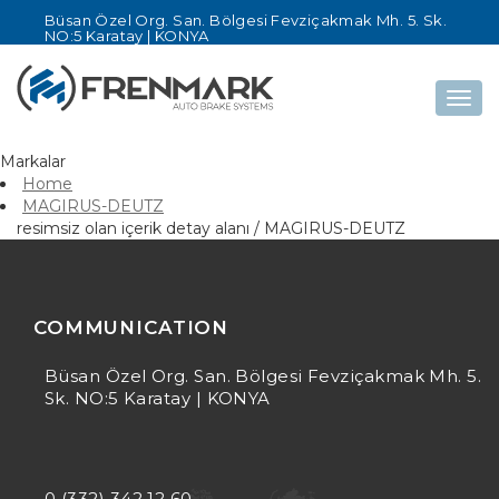
Büsan Özel Org. San. Bölgesi Fevziçakmak Mh. 5. Sk.
NO:5 Karatay | KONYA
Togg
navig
Markalar
Home
MAGIRUS-DEUTZ
resimsiz olan içerik detay alanı / MAGIRUS-DEUTZ
COMMUNICATION
Büsan Özel Org. San. Bölgesi Fevziçakmak Mh. 5.
Sk. NO:5 Karatay | KONYA
0 (332) 342 12 60