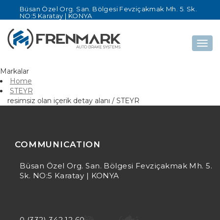
Büsan Özel Org. San. Bölgesi Fevziçakmak Mh. 5. Sk.
NO:5 Karatay | KONYA
Togg
navig
Markalar
Home
STEYR
resimsiz olan içerik detay alanı / STEYR
COMMUNICATION
Büsan Özel Org. San. Bölgesi Fevziçakmak Mh. 5.
Sk. NO:5 Karatay | KONYA
0 (332) 342 12 60