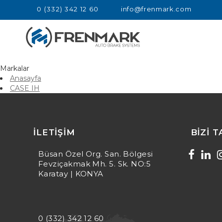
0 (332) 342 12 60
info@frenmark.com
Markalar
Anasayfa
CASE IH
resimsiz olan içerik detay alanı / CASE IH
İLETIŞIM
BIZI 
Büsan Özel Org. San. Bölgesi
Fevziçakmak Mh. 5. Sk. NO:5
Karatay | KONYA
0 (332) 342 12 60