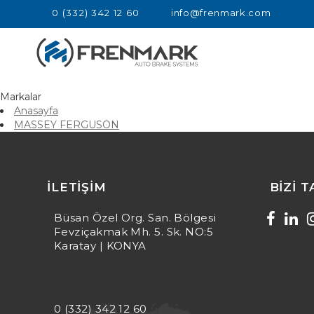
0 (332) 342 12 60
info@frenmark.com
Markalar
Anasayfa
MASSEY FERGUSON
resimsiz olan içerik detay alanı / MASSEY FERGUSON
İLETIŞIM
BIZI 
Büsan Özel Org. San. Bölgesi
Fevziçakmak Mh. 5. Sk. NO:5
Karatay | KONYA
0 (332) 342 12 60