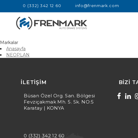
0 (332) 342 12 60
info@frenmark.com
Markalar
Anasayfa
NEOPLAN
resimsiz olan içerik detay alanı / NEOPLAN
İLETIŞIM
BIZI 
Büsan Özel Org. San. Bölgesi
Fevziçakmak Mh. 5. Sk. NO:5
Karatay | KONYA
0 (332) 342 12 60