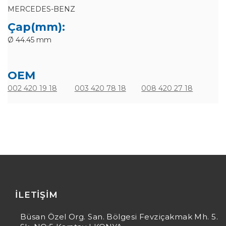
MERCEDES-BENZ
Çap(mm):
Ø 44.45 mm
OEM
002 420 19 18
003 420 78 18
008 420 27 18
İLETIŞIM
Büsan Özel Org. San. Bölgesi Fevziçakmak Mh. 5.