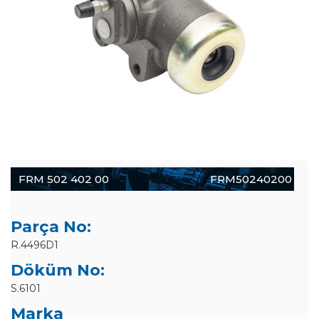
FRM 502 402 00
FRM50240200
Parça No:
R.4496D1
Döküm No:
S.6101
Marka