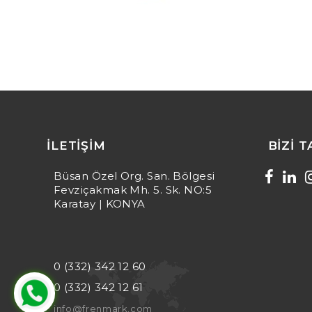
İLETIŞIM
BIZI 
Büsan Özel Org. San. Bölgesi
Fevziçakmak Mh. 5. Sk. NO:5
Karatay | KONYA
0 (332) 342 12 60
0 (332) 342 12 61
info@frenmark.com