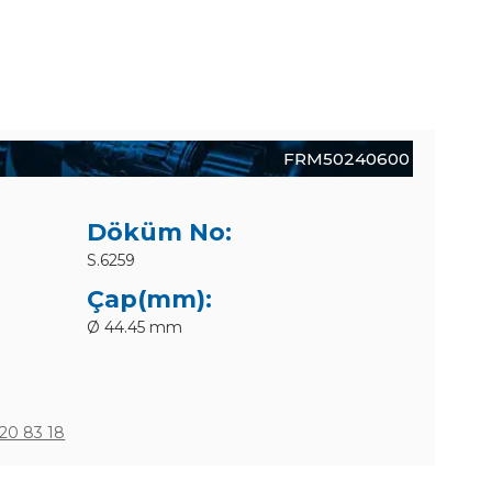
FRM50240600
Döküm No:
S.6259
Çap(mm):
Ø 44.45 mm
20 83 18