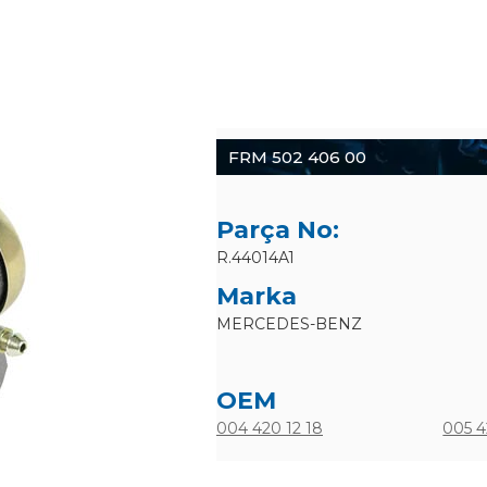
FRM 502 406 00
Parça No:
R.44014A1
Marka
MERCEDES-BENZ
OEM
004 420 12 18
005 4