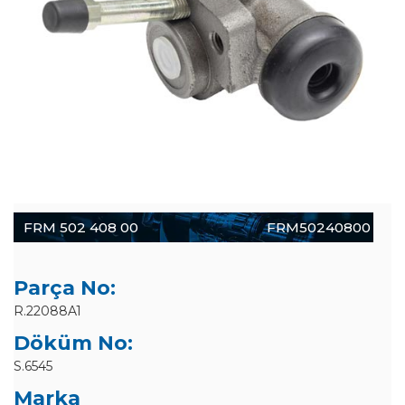
FRM 502 408 00
FRM50240800
Parça No:
R.22088A1
Döküm No:
S.6545
Marka